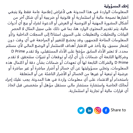
إخلاء المسؤولية
المعلومات الواردة في هذا المدونة هي لأغراض إعلامية عامة فقط ولا ينبغي
اعتبارها نصيحة مالية أو استثمارية أو قانونية أو ضريبية أو أي شكل آخر من
أشكال المشورة المهنية أو التوصية أو العرض أو الدعوة لشراء أو بيع أي أدوات
مالية. يتم تقديم المحتوى الوارد هنا، بما في ذلك على سبيل المثال لا الحصر
البيانات والتحليلات والتعليقات على السوق، استنادًا إلى السجلات الداخلية و/أو
المعلومات المتاحة للجمهور، وقد يخضع للتغيير أو المراجعة في أي وقت دون
إشعار مسبق، ولا يأخذ في الاعتبار أهداف الاستثمار أو الوضع المالي لأي مستلم
محدد. لا تعتبر الأداء السابق مؤشرًا على الأداء المستقبلي، ولا تقدم D Prime
وشركاتها التابعة أي ضمانات بأن أي آراء أو توقعات أو تنبؤات ستتحقق. لا تقدم
D Prime والشركات التابعة لها أي تعهدات أو ضمانات بشأن دقة أو اكتمال هذه
المعلومات، وتخلي مسؤوليتها عن أي خسائر أو أضرار مباشرة أو غير مباشرة أو
عرضية أو تبعية أو غيرها من الخسائر أو الأضرار الناشئة عن أو المتعلقة
باستخدام أو الاعتماد على أي معلومات واردة في هذا المدونة. يجب عليك إجراء
أبحاثك الخاصة واستشارة مستشار مالي مستقل مؤهل أو متخصص قبل اتخاذ
أي قرارات مالية أو تجارية أو استثمارية.
Share to