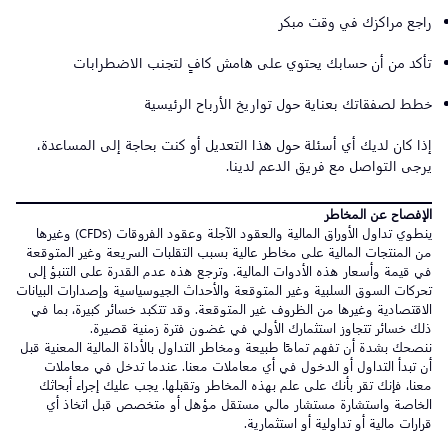
راجع مراكزك في وقت مبكر
تأكد من أن حسابك يحتوي على هامش كافٍ لتجنب الاضطرابات
خطط لصفقاتك بعناية حول تواريخ الأرباح الرئيسية
إذا كان لديك أي أسئلة حول هذا التعديل أو كنت بحاجة إلى المساعدة،
يرجى التواصل مع فريق الدعم لدينا.
الإفصاح عن المخاطر
ينطوي تداول الأوراق المالية والعقود الآجلة وعقود الفروقات (CFDs) وغيرها
من المنتجات المالية على مخاطر عالية بسبب التقلبات السريعة وغير المتوقعة
في قيمة وأسعار هذه الأدوات المالية. وترجع هذه عدم القدرة على التنبؤ إلى
تحركات السوق السلبية وغير المتوقعة والأحداث الجيوسياسية وإصدارات البيانات
الاقتصادية وغيرها من الظروف غير المتوقعة. وقد تتكبد خسائر كبيرة، بما في
ذلك خسائر تتجاوز استثمارك الأولي في غضون فترة زمنية قصيرة.
ننصحك بشدة أن تفهم تمامًا طبيعة ومخاطر التداول بالأداة المالية المعنية قبل
أن تبدأ التداول أو الدخول في أي معاملات معنا. عندما تدخل في معاملات
معنا، فإنك تقر بأنك على علم بهذه المخاطر وتقبلها. يجب عليك إجراء أبحاثك
الخاصة واستشارة مستشار مالي مستقل مؤهل أو متخصص قبل اتخاذ أي
قرارات مالية أو تداولية أو استثمارية.