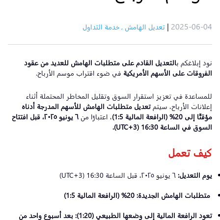
|
2025-06-04
تعديل الهامش
,
خدمة التداول
نود إبلاغكم ب
التعديل القادم على متطلبات الهامش للعديد من عقود
الفروقات على الأسهم الأمريكية
في ضوء اقتراب موسم الأرباح.
للمساعدة في تعزيز استقرار السوق وتقليل المخاطر المحتملة أثناء
إعلانات الأرباح، سيتم
تعديل
متطلبات
الهامش
للأسهم
المدرجة
أدناه
مؤقتًا
إلى
20% (
الرافعة
المالية
1:5)
، اعتبارًا من
٦ يونيو ٢٠٢٥
،
قبل
افتتاح
السوق
في
الساعة
16:30 (UTC+3).
كيف
تعمل
يوم
التعديل
:
٦ يونيو ٢٠٢٥، قبل الساعة 16:30 (UTC+3)
متطلبات
الهامش
الجديدة
: 20% (
الرافعة
المالية
1:5)
تعود
الرافعة
المالية
إلى
وضعها
الطبيعي
(1:20):
بعد
أسبوع
واحد
من