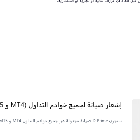
اتخاذ أي قرارات مالية أو تجارية أو استثمارية.
إشعار صيانة لجميع خوادم التداول (MT4 و MT5)
ستجري D Prime صيانة مجدولة عبر جميع خوادم التداول MT4 و MT5 في 27 يونيو 2026. اطلع على الجدول الزمني الكامل هنا.