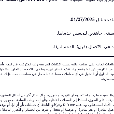
مقدمة قبل
01/07/2025
.
ا نسعى جاهدين لتحسين خدماتنا.
 في الاتصال بفريق الدعم لدينا.
المالية والعقود الآجلة وعقود الفروقات (CFDs) وغيرها من المنتجات المالية على مخاطر عالية بسبب التقلبات السريع
ها من الظروف غير المتوقعة. وقد تتكبد خسائر كبيرة، بما في ذلك خسائر تتجاوز استث
 تبدأ التداول أو الدخول في أي معاملات معنا. عندما تدخل في معاملات معنا، فإنك تقر
ستثمارية.
 نصيحة مالية أو استثمارية أو قانونية أو ضريبية أو أي شكل آخر من أشكال المشورة ال
لتعليقات على السوق، استنادًا إلى السجلات الداخلية و/أو المعلومات المتاحة للجمهور،
 مباشرة أو غير مباشرة أو عرضية أو تبعية أو غيرها من الخسائر أو الأضرار الناشئة 