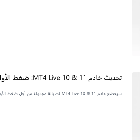
تحديث خادم MT4 Live 10 & 11: ضغط الأوامر
سيخضع خادم MT4 Live 10 & 11 لصيانة مجدولة من أجل ضغط الأوامر في 20-21 يونيو 2026. اطلع على الجدول الزمني الكامل هنا.