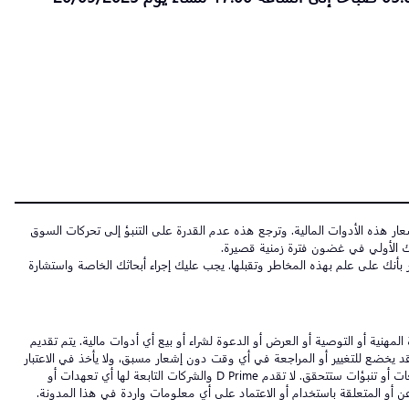
ة وغير المتوقعة في قيمة وأسعار هذه الأدوات المالية. وترجع هذه عدم القدرة على التنبؤ إلى تحركات السوق
مارك الأولي في غضون فترة زمنية قصيرة.
 بأنك على علم بهذه المخاطر وتقبلها. يجب عليك إجراء أبحاثك الخاصة واستشارة
مهنية أو التوصية أو العرض أو الدعوة لشراء أو بيع أي أدوات مالية. يتم تقديم
 وقد يخضع للتغيير أو المراجعة في أي وقت دون إشعار مسبق، ولا يأخذ في الاعتبار
أهداف الاستثمار أو الوضع المالي لأي مستلم محدد. لا تعتبر الأداء السابق مؤشرًا على الأداء المستقبلي، ولا تقدم D Prime وشركاتها التابعة أي ضمانات بأن أي آراء أو توقعات أو تنبؤات ستتحقق. لا تقدم D Prime والشركات التابعة لها أي تعهدات أو
عن أو المتعلقة باستخدام أو الاعتماد على أي معلومات واردة في هذا المدونة.