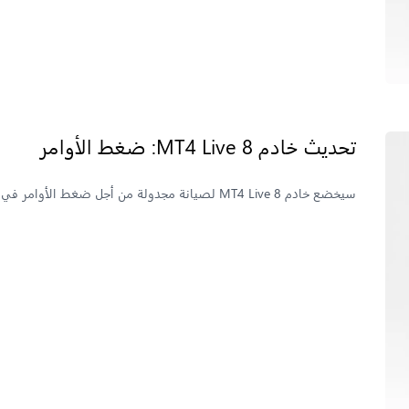
تحديث خادم MT4 Live 8: ضغط الأوامر
سيخضع خادم MT4 Live 8 لصيانة مجدولة من أجل ضغط الأوامر في 20 يونيو 2026. اطلع على الجدول الزمني الكامل هنا.